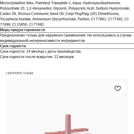
Microcrystalline Wax, Palmitoyl Tripeptide-1, Aqua, Hydroxyacetophenone,
Polysorbate 20, 1,2-Hexanediol, Glycerin, Polyacrylic Acid, Sodium Hyaluronate,
Castor Oil, Ricinus Communis Seed Oil, Cetyl Peg/Ppg-10/1 Dimethicone,
Tocopheryl Acetate, Ammonium Glycyrrhizinate, Parfum, CI 77891, CI 77491, CI
77499, CI 15850, CI 77492.
Меры предосторожности
Предназначен только для наружного применения. Не использовать в случае
индивидуальной непереносимости ингредиентов.
Срок годности
Срок годности: 24 месяца с даты производства.
Срок годности после вскрытия: 12 месяцев.
МЕНЮ
СВЯЗАТЬСЯ С НАМИ
СМОТРИТЕ ТАКЖЕ
КАТАЛОГ
GLOWME-SPT@YANDEX.RU
О БРЕНДЕ
НАПИСАТЬ В TELEGRAM
ИНФОРМАЦИЯ
ПОДАРОЧНЫЕ КАРТЫ
СТАТЬ ОПТОВЫМ
ПАРТНЕРОМ
ГДЕ КУПИТЬ
GLOWMEKATRIN@YANDEX.RU
НАПИСАТЬ В TELEGRAM
OZON
WILDBERRIES
СОЦИАЛЬНЫЕ СЕТИ
ЯНДЕКС МАРКЕТ
ЗОЛОТОЕ ЯБЛОКО