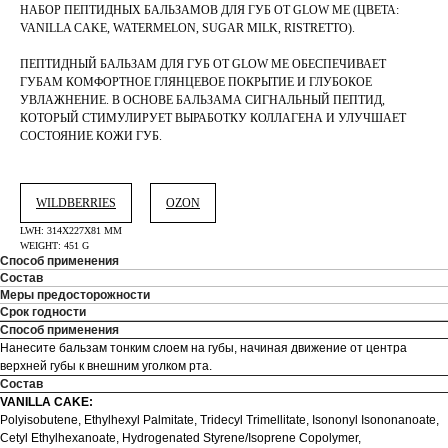
НАБОР ПЕПТИДНЫХ БАЛЬЗАМОВ ДЛЯ ГУБ ОТ GLOW ME (ЦВЕТА:
VANILLA CAKE, WATERMELON, SUGAR MILK, RISTRETTO).
ПЕПТИДНЫЙ БАЛЬЗАМ ДЛЯ ГУБ ОТ GLOW ME ОБЕСПЕЧИВАЕТ
ГУБАМ КОМФОРТНОЕ ГЛЯНЦЕВОЕ ПОКРЫТИЕ И ГЛУБОКОЕ
УВЛАЖНЕНИЕ. В ОСНОВЕ БАЛЬЗАМА СИГНАЛЬНЫЙ ПЕПТИД,
КОТОРЫЙ СТИМУЛИРУЕТ ВЫРАБОТКУ КОЛЛАГЕНА И УЛУЧШАЕТ
СОСТОЯНИЕ КОЖИ ГУБ.
WILDBERRIES
OZON
LWH: 314X227X81 MM
WEIGHT: 451 G
Способ применения
Состав
Меры предосторожности
Срок годности
Способ применения
Нанесите бальзам тонким слоем на губы, начиная движение от центра
верхней губы к внешним уголком рта.
Состав
VANILLA CAKE:
Polyisobutene, Ethylhexyl Palmitate, Tridecyl Trimellitate, Isononyl Isononanoate,
Cetyl Ethylhexanoate, Hydrogenated Styrene/Isoprene Copolymer,