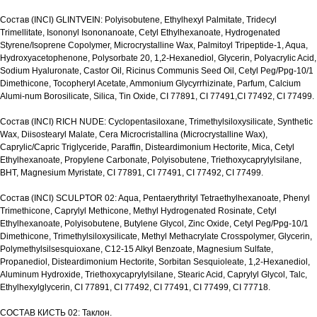
Состав (INCI) GLINTVEIN: Polyisobutene, Ethylhexyl Palmitate, Tridecyl
Trimellitate, Isononyl Isononanoate, Cetyl Ethylhexanoate, Hydrogenated
Styrene/Isoprene Copolymer, Microcrystalline Wax, Palmitoyl Tripeptide-1, Aqua,
Hydroxyacetophenone, Polysorbate 20, 1,2-Hexanediol, Glycerin, Polyacrylic Acid,
Sodium Hyaluronate, Castor Oil, Ricinus Communis Seed Oil, Cetyl Peg/Ppg-10/1
Dimethicone, Tocopheryl Acetate, Ammonium Glycyrrhizinate, Parfum, Calcium
Alumi-num Borosilicate, Silica, Tin Oxide, CI 77891, CI 77491,CI 77492, CI 77499.
Состав (INCI) RICH NUDE: Cyclopentasiloxane, Trimethylsiloxysilicate, Synthetic
Wax, Diisostearyl Malate, Cera Microcristallina (Microcrystalline Wax),
Caprylic/Capric Triglyceride, Paraffin, Disteardimonium Hectorite, Mica, Cetyl
Ethylhexanoate, Propylene Carbonate, Polyisobutene, Triethoxycaprylylsilane,
BHT, Magnesium Myristate, CI 77891, CI 77491, CI 77492, CI 77499.
Состав (INCI) SCULPTOR 02: Aqua, Pentaerythrityl Tetraethylhexanoate, Phenyl
Trimethicone, Caprylyl Methicone, Methyl Hydrogenated Rosinate, Cetyl
Ethylhexanoate, Polyisobutene, Butylene Glycol, Zinc Oxide, Cetyl Peg/Ppg-10/1
Dimethicone, Trimethylsiloxysilicate, Methyl Methacrylate Crosspolymer, Glycerin,
Polymethylsilsesquioxane, C12-15 Alkyl Benzoate, Magnesium Sulfate,
Propanediol, Disteardimonium Hectorite, Sorbitan Sesquioleate, 1,2-Hexanediol,
Aluminum Hydroxide, Triethoxycaprylylsilane, Stearic Acid, Caprylyl Glycol, Talc,
Ethylhexylglycerin, CI 77891, CI 77492, CI 77491, CI 77499, CI 77718.
СОСТАВ КИСТЬ 02: Таклон.