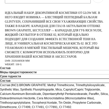
ИДЕАЛЬНЫЙ НАБОР ДЕКОРАТИВНОЙ КОСМЕТИКИ ОТ GLOW ME. В
НЕГО ВХОДИТ НОВИНКА — БЛЕСТЯЩИЙ ПЕПТИДНЫЙ БАЛЬЗАМ
GLINTVEIN, СОХРАНИВШИЙ ВСЕ СВОИ УХАЖИВАЮЩИЕ СВОЙСТВА.
ТАКЖЕ В НАБОРЕ: КАРАНДАШ ДЛЯ ГЛАЗ В АКТУАЛЬНОМ ОТТЕНКЕ
BROWN GRAPHITE, БЕСТСЕЛЛЕР — КАРАНДАШ ДЛЯ ГУБ RICH NUDE,
ЖИДКИЙ СКУЛЬПТОР В ОТТЕНКЕ 02, КОТОРЫЙ ИДЕАЛЬНО
ПОДХОДИТ ДЛЯ СОЗДАНИЯ ЭФФЕКТА ЕСТЕСТВЕННОЙ ТЕНИ НА
ЛИЦЕ, И УНИВЕРСАЛЬНАЯ КОСМЕТИЧЕСКАЯ КИСТЬ 02. ВСЁ ЭТО
УПАКОВАНО В МЯГКИЙ ТЕКСТИЛЬНЫЙ МЕШОЧЕК, КОТОРЫЙ ВЫ
СМОЖЕТЕ С КОМФОРТОМ ИСПОЛЬЗОВАТЬ ПОВТОРНО ДЛЯ
ХРАНЕНИЯ ВАШЕЙ КОСМЕТИКИ И АКСЕССУАРОВ.
LWH: 255X160X30 MM
WEIGHT: 150 G
Состав
Меры предосторожности
Срок годности
Состав
Состав (INCI) BROWN GRAPHITE: Methyl Trimethicone, Trimethylsiloxysilicate,
Synthetic Wax, Synthetic Fluorphlogopite, Mica, Caprylic/Capric Triglyceride,
Calcium Aluminum Borosilicate, Dipentaerythrityl Pentaisostearate, Paraffin, Silica,
Disteardimonium Hectorite, Cera Microcristallina (Microcrystalline Wax),
Triethoxycaprylylsilane, Tocopheryl Acetate, Tin Oxide, Propylene Carbonate,
Dimethicone, CI 77499, CI 77491, CI 77891, CI 77492.