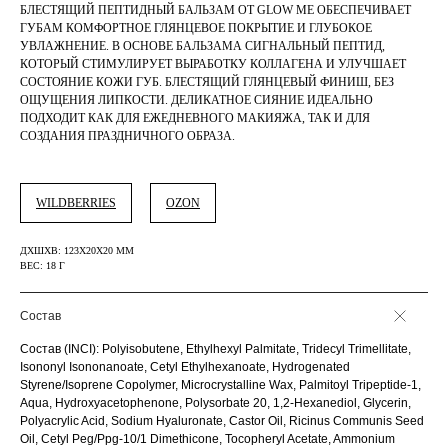
БЛЕСТЯЩИЙ ПЕПТИДНЫЙ БАЛЬЗАМ ОТ GLOW ME ОБЕСПЕЧИВАЕТ
ГУБАМ КОМФОРТНОЕ ГЛЯНЦЕВОЕ ПОКРЫТИЕ И ГЛУБОКОЕ
УВЛАЖНЕНИЕ. В ОСНОВЕ БАЛЬЗАМА СИГНАЛЬНЫЙ ПЕПТИД,
КОТОРЫЙ СТИМУЛИРУЕТ ВЫРАБОТКУ КОЛЛАГЕНА И УЛУЧШАЕТ
СОСТОЯНИЕ КОЖИ ГУБ. БЛЕСТЯЩИЙ ГЛЯНЦЕВЫЙ ФИНИШ, БЕЗ
ОЩУЩЕНИЯ ЛИПКОСТИ. ДЕЛИКАТНОЕ СИЯНИЕ ИДЕАЛЬНО
ПОДХОДИТ КАК ДЛЯ ЕЖЕДНЕВНОГО МАКИЯЖА, ТАК И ДЛЯ
СОЗДАНИЯ ПРАЗДНИЧНОГО ОБРАЗА.
WILDBERRIES
OZON
ДXШXВ: 123X20X20 ММ
ВЕС: 18 Г
Состав
Состав (INCI): Polyisobutene, Ethylhexyl Palmitate, Tridecyl Trimellitate,
Isononyl Isononanoate, Cetyl Ethylhexanoate, Hydrogenated
Styrene/Isoprene Copolymer, Microcrystalline Wax, Palmitoyl Tripeptide-1,
Aqua, Hydroxyacetophenone, Polysorbate 20, 1,2-Hexanediol, Glycerin,
Polyacrylic Acid, Sodium Hyaluronate, Castor Oil, Ricinus Communis Seed
Oil, Cetyl Peg/Ppg-10/1 Dimethicone, Tocopheryl Acetate, Ammonium