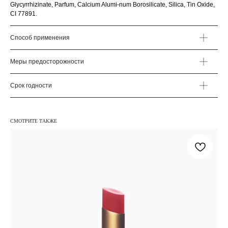
Glycyrrhizinate, Parfum, Calcium Alumi-num Borosilicate, Silica, Tin Oxide,
CI 77891.
Способ применения
Меры предосторожности
Срок годности
СМОТРИТЕ ТАКЖЕ
МЕНЮ
СВЯЗАТЬСЯ С НАМИ
КАТАЛОГ
GLOWME-SPT@YANDEX.RU
О БРЕНДЕ
НАПИСАТЬ В TELEGRAM
ИНФОРМАЦИЯ
ПОДАРОЧНЫЕ КАРТЫ
СТАТЬ ОПТОВЫМ