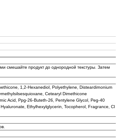
ми смешайте продукт до однородной текстуры. Затем
methicone, 1,2-Hexanediol, Polyethylene, Disteardimonium
ymethylsilsesquioxane, Cetearyl Dimethicone
mic Acid, Ppg-26-Buteth-26, Pentylene Glycol, Peg-40
yaluronate, Ethylhexylglycerin, Tocopherol, Fragrance, Cl
ов.