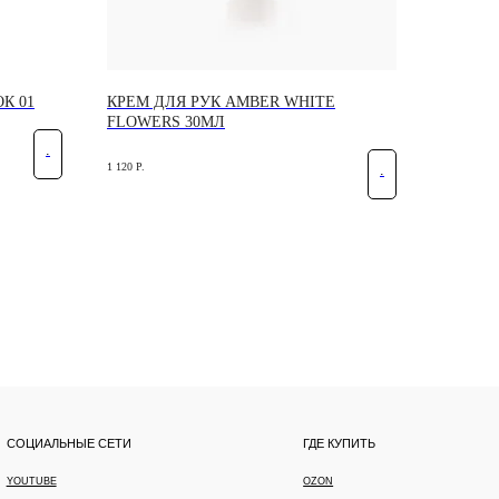
К 01
КРЕМ ДЛЯ РУК AMBER WHITE
FLOWERS 30МЛ
.
1 120
Р.
.
ТИ
ГДЕ КУПИТЬ
OZON
WILDBERRIES
ЯНДЕКС МАРКЕТ
ЗОЛОТОЕ ЯБЛОКО
ЛЭТУАЛЬ
САМОКАТ
НЦИАЛЬНОСТИ
ДОГОВОР ОФЕРТЫ