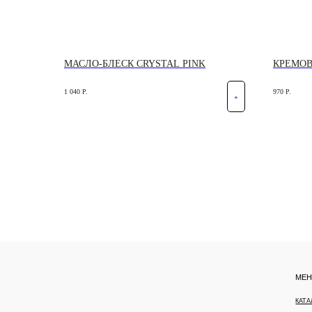
МАСЛО-БЛЕСК CRYSTAL PINK
КРЕМОВ
1 040
Р.
970
Р.
.
МЕНЮ
КАТАЛОГ
О БРЕНДЕ
© GLOW ME, 2025
ИНФОРМАЦИЯ
ВСЕ ПРАВА ЗАЩИЩЕНЫ.
ПОДАРОЧНЫЕ
КАРТЫ
ЮРИДИЧЕСКАЯ ИНФОРМАЦИЯ
*ДЕЯТЕЛЬНОСТЬ КОМ
ТЕРРИТОРИИ РФ