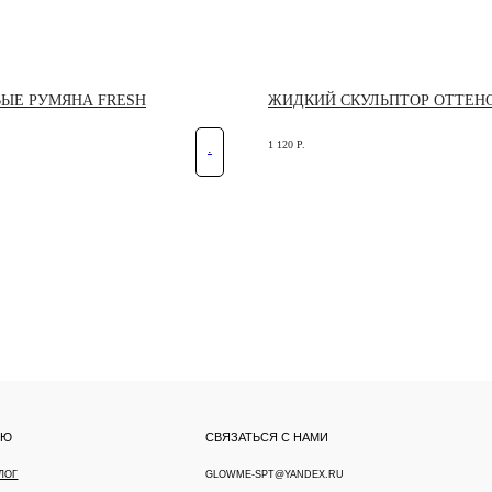
ЫЕ РУМЯНА FRESH
ЖИДКИЙ СКУЛЬПТОР ОТТЕНО
1 120
Р.
.
СВЯЗАТЬСЯ С НАМИ
СОЦИАЛЬНЫЕ СЕ
GLOWME-SPT@YANDEX.RU
YOUTUBE
НАПИСАТЬ В TELEGRAM
СТАТЬ ОПТОВЫМ ПАРТНЕРОМ
GLOWMEKATRIN@YANDEX.RU
НАПИСАТЬ В TELEGRAM
ПАНИИ META (FACEBOOK, INSTAGRAM) ЯВЛЯЕТСЯ ЗАПРЕЩЕННОЙ НА
ПОЛИТИКА КОНФИДЕ